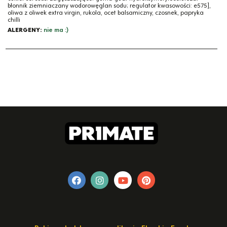
błonnik ziemniaczany wodorowęglan sodu; regulator kwasowości: e575],
oliwa z oliwek extra virgin, rukola, ocet balsamiczny, czosnek, papryka
chilli
ALERGENY:
nie ma :)