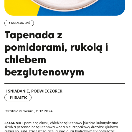
KATALOG DAŃ
Tapenada z
pomidorami, rukolą i
chlebem
bezglutenowym
II ŚNIADANIE, PODWIECZOREK
ELASTIC
Ostatnio w menu:
,
11.12.2024
SKŁADNIKI:
pomidor, oliwki, chleb bezglutenowy [skrobia kukurydziana
skrobia pszenna bezglutenowa woda olej rzepakowy drożdże glukoza
cukier sól subs. zagęszczające: guma guar hydroksymetyloceluloza;