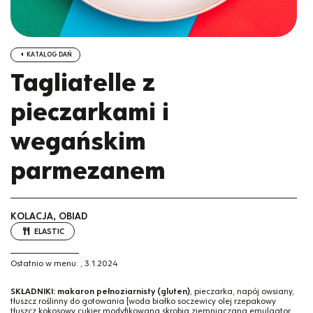
KATALOG DAŃ
Tagliatelle z
pieczarkami i
wegańskim
parmezanem
KOLACJA, OBIAD
ELASTIC
Ostatnio w menu:
,
3.1.2024
SKŁADNIKI:
makaron pełnoziarnisty (gluten)
, pieczarka, napój owsiany,
tłuszcz roślinny do gotowania [woda białko soczewicy olej rzepakowy
tłuszcz kokosowy cukier modyfikowana skrobia ziemniaczana emulgator