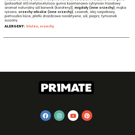
(polisorbat 60) metyloceluloza guma ksantanowa cytrynian trisodowy
aromat naturalny sól barwnik (karoteny)],
migdały (inne orzechy)
, mąka
ryżowa,
orzechy włoskie (inne orzechy)
, czosnek, olej rzepakowy,
pietruszka liście, płatki drożdżowe nieaktywne, sól, pieprz, tymianek
suszony
ALERGENY:
Gluten, orzechy