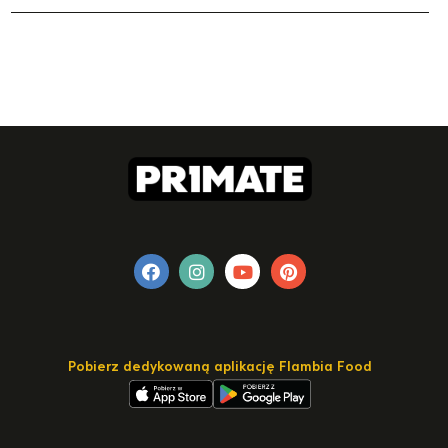
Pobierz dedykowaną aplikację Flambia Food