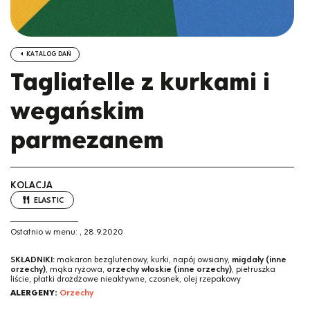
KATALOG DAŃ
Tagliatelle z kurkami i
wegańskim
parmezanem
KOLACJA
ELASTIC
Ostatnio w menu:
,
28.9.2020
SKŁADNIKI:
makaron bezglutenowy, kurki, napój owsiany,
migdały (inne
orzechy)
, mąka ryżowa,
orzechy włoskie (inne orzechy)
, pietruszka
liście, płatki drożdżowe nieaktywne, czosnek, olej rzepakowy
ALERGENY:
Orzechy