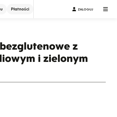
nu
Płatności
ZALOGUJ
e bezglutenowe z
liowym i zielonym