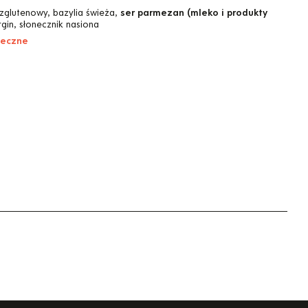
zglutenowy, bazylia świeża,
ser parmezan (mleko i produkty
rgin, słonecznik nasiona
leczne