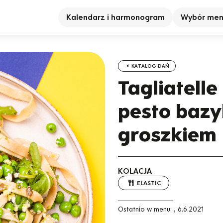
Kalendarz i harmonogram
Wybór me
KATALOG DAŃ
Tagliatell
pesto bazy
groszkiem
KOLACJA
ELASTIC
Ostatnio w menu:
,
6.6.2021