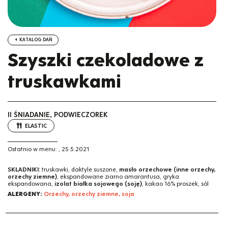
KATALOG DAŃ
Szyszki czekoladowe z
truskawkami
II ŚNIADANIE, PODWIECZOREK
ELASTIC
Ostatnio w menu:
,
25.5.2021
SKŁADNIKI:
truskawki, daktyle suszone,
masło orzechowe (inne orzechy,
orzechy ziemne)
, ekspandowane ziarno amarantusa, gryka
ekspandowana,
izolat białka sojowego (soję)
, kakao 16% proszek, sól
ALERGENY:
Orzechy, orzechy ziemne, soja