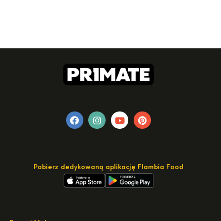
Pobierz dedykowaną aplikację Flambia Food