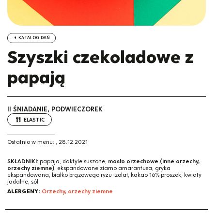
KATALOG DAŃ
Szyszki czekoladowe z
papają
II ŚNIADANIE, PODWIECZOREK
ELASTIC
Ostatnio w menu:
,
28.12.2021
SKŁADNIKI:
papaja, daktyle suszone,
masło orzechowe (inne orzechy,
orzechy ziemne)
, ekspandowane ziarno amarantusa, gryka
ekspandowana, białko brązowego ryżu izolat, kakao 16% proszek, kwiaty
jadalne, sól
ALERGENY:
Orzechy, orzechy ziemne