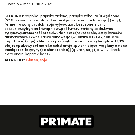
Ostatnio w menu:
,
10.6.2021
SKŁADNIKI:
papryka, papryka zielona, papryka żółta,
tofu wędzone
[57% nasiona soi woda sól wapń dym z drewna bukowego] (soję)
,
fermentowany produkt sojowy[woda,obłuszczone ziarno
soi,cukier,cytrynian triwapniowy,pektyny,cytryniany sodu,kwas
cytrynowy,aromat,sól,przeciwutleniacze(tokoferole, estry kwasów
tłuszczowych i kwasu askorbinowego),witaminy b12 i d2,bakterie
jogurtowe] (soję)
,
chleb chrupki [mąka pszenna otręby żytnie 13,1%
olej rzepakowy sól morska substancja spulchniająca: węglany amonu
emulgator: lecytyny (ze słonecznika)] (gluten, soję)
, oliwa z oliwek
extra virgin, koperek świeży
ALERGENY:
Gluten, soja