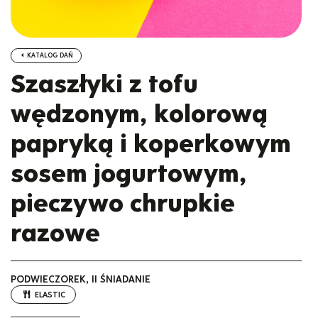
KATALOG DAŃ
Szaszłyki z tofu
wędzonym, kolorową
papryką i koperkowym
sosem jogurtowym,
pieczywo chrupkie
razowe
PODWIECZOREK, II ŚNIADANIE
ELASTIC