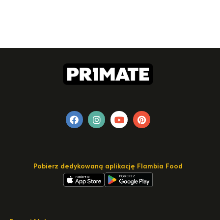
Pobierz dedykowaną aplikację Flambia Food