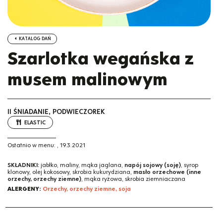
KATALOG DAŃ
Szarlotka wegańska z
musem malinowym
II ŚNIADANIE, PODWIECZOREK
ELASTIC
Ostatnio w menu:
,
19.3.2021
SKŁADNIKI:
jabłko, maliny, mąka jaglana,
napój sojowy (soję)
, syrop
klonowy, olej kokosowy, skrobia kukurydziana,
masło orzechowe (inne
orzechy, orzechy ziemne)
, mąka ryżowa, skrobia ziemniaczana
ALERGENY:
Orzechy, orzechy ziemne, soja