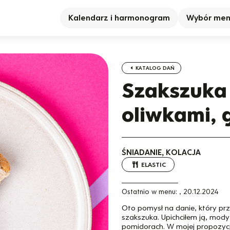
Kalendarz i harmonogram
Wybór me
KATALOG DAŃ
Szakszuka 
oliwkami,
ŚNIADANIE, KOLACJA
ELASTIC
Ostatnio w menu:
,
20.12.2024
Oto pomysł na danie, który prz
szakszuka. Upichciłem ją, modyf
pomidorach. W mojej propozycji