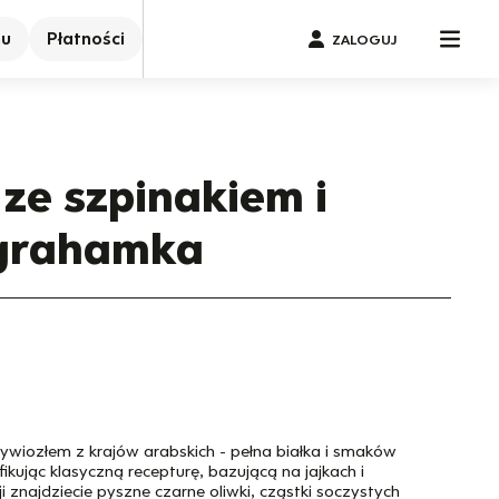
nu
Płatności
ZALOGUJ
ze szpinakiem i
 grahamka
ywiozłem z krajów arabskich - pełna białka i smaków
ikując klasyczną recepturę, bazującą na jajkach i
 znajdziecie pyszne czarne oliwki, cząstki soczystych