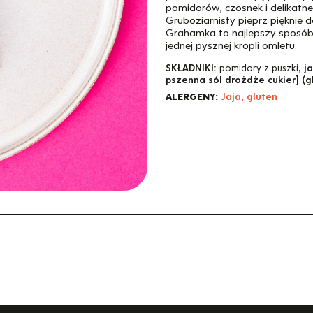
pomidorów, czosnek i delikatne 
Gruboziarnisty pieprz pięknie de
Grahamka to najlepszy sposób 
jednej pysznej kropli omletu.
SKŁADNIKI:
pomidory z puszki,
ja
pszenna sól drożdże cukier] (g
ALERGENY:
Jaja, gluten