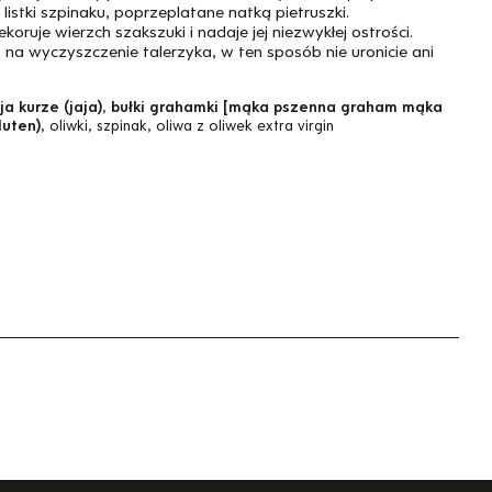
listki szpinaku, poprzeplatane natką pietruszki.
koruje wierzch szakszuki i nadaje jej niezwykłej ostrości.
na wyczyszczenie talerzyka, w ten sposób nie uronicie ani
ja kurze (jaja)
,
bułki grahamki [mąka pszenna graham mąka
luten)
, oliwki, szpinak, oliwa z oliwek extra virgin