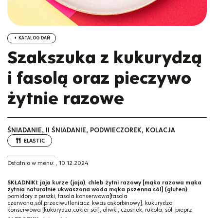
KATALOG DAŃ
Szakszuka z kukurydzą
i fasolą oraz pieczywo
żytnie razowe
ŚNIADANIE, II ŚNIADANIE, PODWIECZOREK, KOLACJA
ELASTIC
Ostatnio w menu:
,
10.12.2024
SKŁADNIKI:
jaja kurze (jaja)
,
chleb żytni razowy [mąka razowa mąka
żytnia naturalnie ukwaszona woda mąka pszenna sól] (gluten)
,
pomidory z puszki, fasola konserwowa[fasola
czerwona,sól,przeciwutleniacz: kwas askorbinowy], kukurydza
konserwowa [kukurydza,cukier sól], oliwki, czosnek, rukola, sól, pieprz