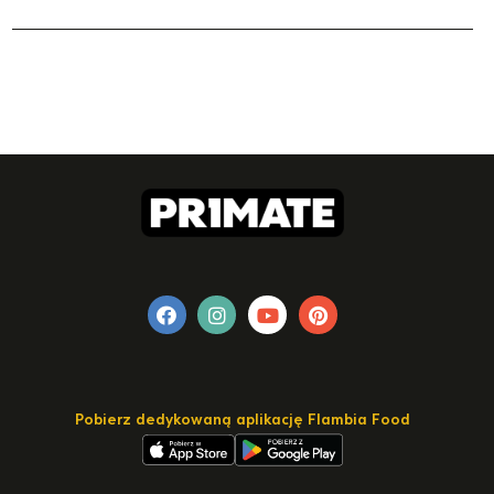
Pobierz dedykowaną aplikację Flambia Food