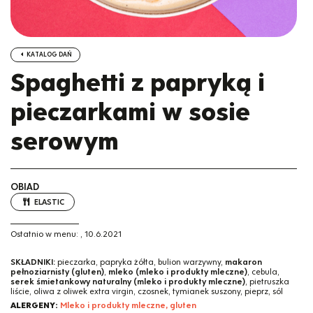
KATALOG DAŃ
Spaghetti z papryką i
pieczarkami w sosie
serowym
OBIAD
ELASTIC
Ostatnio w menu:
,
10.6.2021
SKŁADNIKI:
pieczarka, papryka żółta, bulion warzywny,
makaron
pełnoziarnisty (gluten)
,
mleko (mleko i produkty mleczne)
, cebula,
serek śmietankowy naturalny (mleko i produkty mleczne)
, pietruszka
liście, oliwa z oliwek extra virgin, czosnek, tymianek suszony, pieprz, sól
ALERGENY:
Mleko i produkty mleczne, gluten