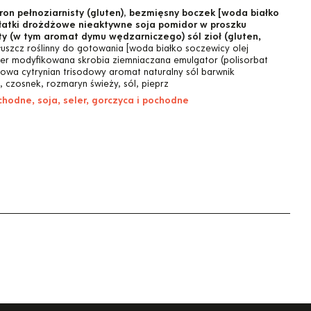
on pełnoziarnisty (gluten)
,
bezmięsny boczek [woda białko
łatki drożdżowe nieaktywne soja pomidor w proszku
y (w tym aromat dymu wędzarniczego) sól zioł (gluten,
tłuszcz roślinny do gotowania [woda białko soczewicy olej
er modyfikowana skrobia ziemniaczana emulgator (polisorbat
owa cytrynian trisodowy aromat naturalny sól barwnik
, czosnek, rozmaryn świeży, sól, pieprz
chodne, soja, seler, gorczyca i pochodne