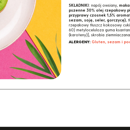
SKŁADNIKI:
napój owsiany,
makar
pszenne 30% olej rzepakowy p
przyprawy czosnek 1,5% aromat
sezam, soję, seler, gorczycę)
, 
rzepakowy tłuszcz kokosowy cuki
60) metyloceluloza guma ksantan
(karoteny)], skrobia ziemniaczana
ALERGENY:
Gluten, sezam i po