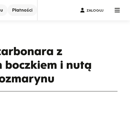
nu
Płatności
ZALOGUJ
carbonara z
boczkiem i nutą
rozmarynu