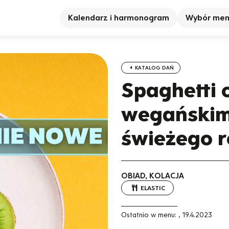
Kalendarz i harmonogram
Wybór me
KATALOG DAŃ
Spaghetti 
wegańskim 
świeżego 
OBIAD, KOLACJA
ELASTIC
Ostatnio w menu:
,
19.4.2023