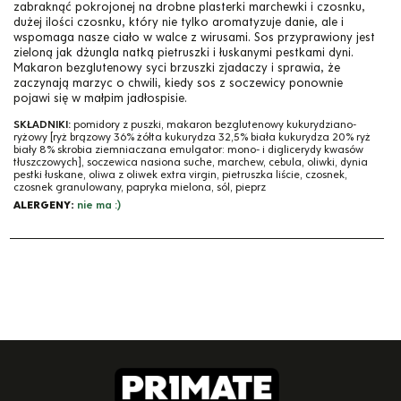
zabraknąć pokrojonej na drobne plasterki marchewki i czosnku,
dużej ilości czosnku, który nie tylko aromatyzuje danie, ale i
wspomaga nasze ciało w walce z wirusami. Sos przyprawiony jest
zieloną jak dżungla natką pietruszki i łuskanymi pestkami dyni.
Makaron bezglutenowy syci brzuszki zjadaczy i sprawia, że
zaczynają marzyc o chwili, kiedy sos z soczewicy ponownie
pojawi się w małpim jadłospisie.
SKŁADNIKI:
pomidory z puszki, makaron bezglutenowy kukurydziano-
ryżowy [ryż brązowy 36% żółta kukurydza 32,5% biała kukurydza 20% ryż
biały 8% skrobia ziemniaczana emulgator: mono- i diglicerydy kwasów
tłuszczowych], soczewica nasiona suche, marchew, cebula, oliwki, dynia
pestki łuskane, oliwa z oliwek extra virgin, pietruszka liście, czosnek,
czosnek granulowany, papryka mielona, sól, pieprz
ALERGENY:
nie ma :)