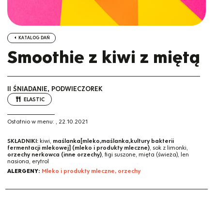
KATALOG DAŃ
Smoothie z kiwi z miętą
II ŚNIADANIE, PODWIECZOREK
ELASTIC
Ostatnio w menu:
,
22.10.2021
SKŁADNIKI:
kiwi,
maślanka[mleko,maślanka,kultury bakterii
fermentacji mlekowej] (mleko i produkty mleczne)
, sok z limonki,
orzechy nerkowca (inne orzechy)
, figi suszone, mięta (świeża), len
nasiona, erytrol
ALERGENY:
Mleko i produkty mleczne, orzechy