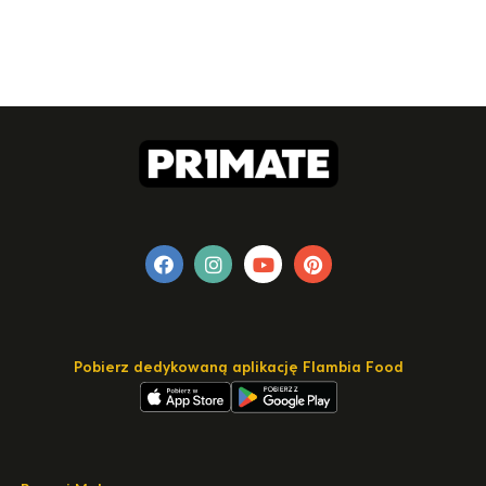
Pobierz dedykowaną aplikację Flambia Food