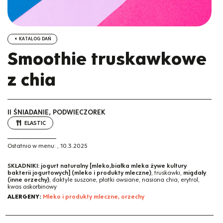
KATALOG DAŃ
Smoothie truskawkowe
z chia
II ŚNIADANIE, PODWIECZOREK
ELASTIC
Ostatnio w menu:
,
10.3.2025
SKŁADNIKI:
jogurt naturalny [mleko,białka mleka żywe kultury
bakterii jogurtowych] (mleko i produkty mleczne)
, truskawki,
migdały
(inne orzechy)
, daktyle suszone, płatki owsiane, nasiona chia, erytrol,
kwas askorbinowy
ALERGENY:
Mleko i produkty mleczne, orzechy