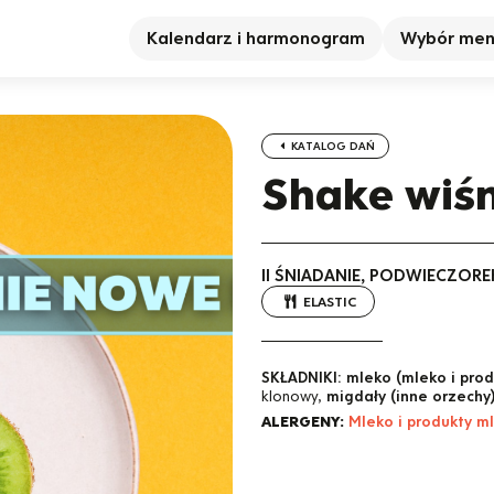
Kalendarz i harmonogram
Wybór me
KATALOG DAŃ
Shake wiś
II ŚNIADANIE, PODWIECZORE
ELASTIC
SKŁADNIKI:
mleko (mleko i pro
klonowy,
migdały (inne orzechy
ALERGENY:
Mleko i produkty m