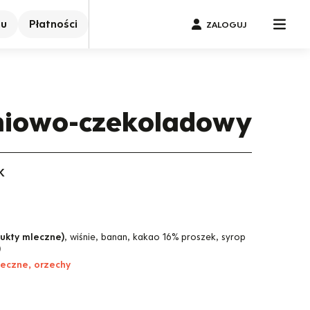
nu
Płatności
ZALOGUJ
niowo-czekoladowy
K
dukty mleczne)
, wiśnie, banan, kakao 16% proszek, syrop
)
leczne, orzechy