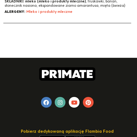
SKŁADNIKI:
mleko (mleko i produkty mleczne)
, truskawki, banan,
słonecznik nasiona, ekspandowane ziarno amarantusa, mięta (świeża)
ALERGENY:
Mleko i produkty mleczne
Pobierz dedykowaną aplikację Flambia Food