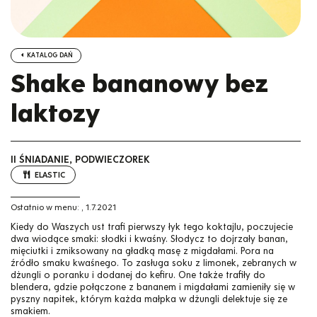
KATALOG DAŃ
Shake bananowy bez
laktozy
II ŚNIADANIE, PODWIECZOREK
ELASTIC
Ostatnio w menu:
,
1.7.2021
Kiedy do Waszych ust trafi pierwszy łyk tego koktajlu, poczujecie
dwa wiodące smaki: słodki i kwaśny. Słodycz to dojrzały banan,
mięciutki i zmiksowany na gładką masę z migdałami. Pora na
źródło smaku kwaśnego. To zasługa soku z limonek, zebranych w
dżungli o poranku i dodanej do kefiru. One także trafiły do
blendera, gdzie połączone z bananem i migdałami zamieniły się w
pyszny napitek, którym każda małpka w dżungli delektuje się ze
smakiem.