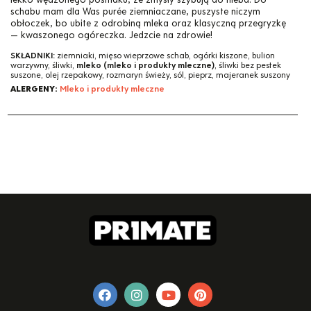
schabu mam dla Was purée ziemniaczane, puszyste niczym
obłoczek, bo ubite z odrobiną mleka oraz klasyczną przegryzkę
— kwaszonego ogóreczka. Jedzcie na zdrowie!
SKŁADNIKI:
ziemniaki, mięso wieprzowe schab, ogórki kiszone, bulion
warzywny, śliwki,
mleko (mleko i produkty mleczne)
, śliwki bez pestek
suszone, olej rzepakowy, rozmaryn świeży, sól, pieprz, majeranek suszony
ALERGENY:
Mleko i produkty mleczne