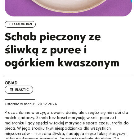
KATALOG DAŃ
Schab pieczony ze
śliwką z puree i
ogórkiem kwaszonym
OBIAD
ELASTIC
Ostatnio w menu:
,
20.12.2024
Pracochłonne w przygotowaniu danie, ale czegóż się nie robi dla
moich zjadaczy. Schab bez kości marynuję w soli, pieprzu i
majeranku i gdy spędzi w takiej marynacie sporo czasu, trafia do
pieca. W jego środku tkwi niespodzianka dla wszystkich
mięsożerców — suszona śliwka, nadająca mięsu takiej słodyczy i
lekko wędzonego posmaku, że zmysły szybują do nieba. Do