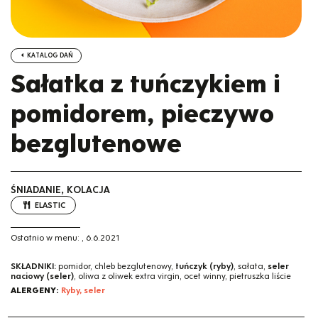
KATALOG DAŃ
Sałatka z tuńczykiem i
pomidorem, pieczywo
bezglutenowe
ŚNIADANIE, KOLACJA
ELASTIC
Ostatnio w menu:
,
6.6.2021
SKŁADNIKI:
pomidor, chleb bezglutenowy,
tuńczyk (ryby)
, sałata,
seler
naciowy (seler)
, oliwa z oliwek extra virgin, ocet winny, pietruszka liście
ALERGENY:
Ryby, seler