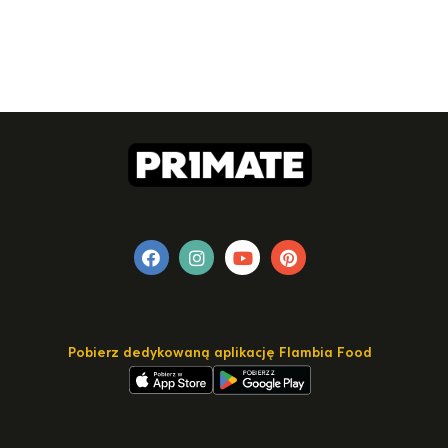
Pobierz dedykowaną aplikację Flambia Food