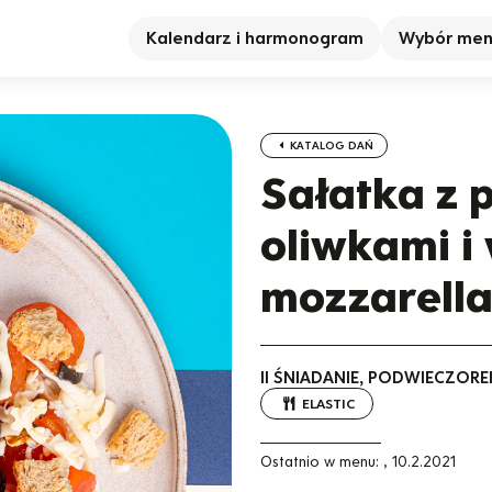
Kalendarz i harmonogram
Wybór me
KATALOG DAŃ
Sałatka z 
oliwkami 
mozzarell
II ŚNIADANIE, PODWIECZORE
ELASTIC
Ostatnio w menu:
,
10.2.2021