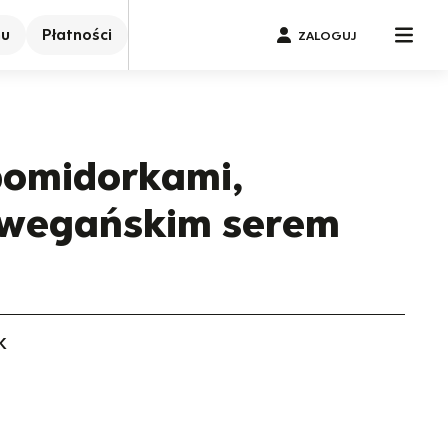
nu
Płatności
ZALOGUJ
pomidorkami,
i wegańskim serem
a
K