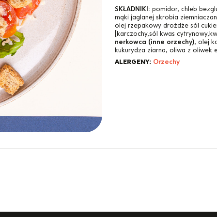
SKŁADNIKI:
pomidor, chleb bezg
mąki jaglanej skrobia ziemniacza
olej rzepakowy drożdże sól cukie
[karczochy,sól kwas cytrynowy,kw
nerkowca (inne orzechy)
, olej 
kukurydza ziarna, oliwa z oliwek 
ALERGENY:
Orzechy