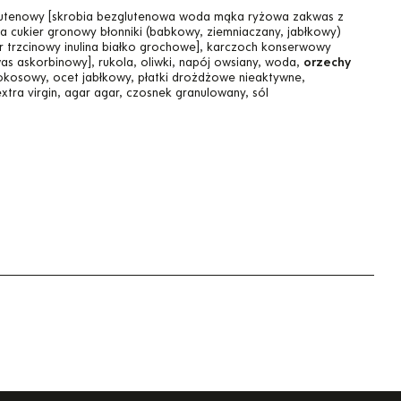
lutenowy [skrobia bezglutenowa woda mąka ryżowa zakwas z
na cukier gronowy błonniki (babkowy, ziemniaczany, jabłkowy)
r trzcinowy inulina białko grochowe], karczoch konserwowy
as askorbinowy], rukola, oliwki, napój owsiany, woda,
orzechy
kokosowy, ocet jabłkowy, płatki drożdżowe nieaktywne,
extra virgin, agar agar, czosnek granulowany, sól