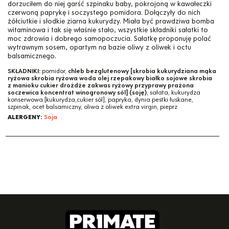
dorzuciłem do niej garść szpinaku baby, pokrojoną w kawałeczki
czerwoną paprykę i soczystego pomidora. Dołączyły do nich
żółciutkie i słodkie ziarna kukurydzy. Miała być prawdziwa bomba
witaminowa i tak się właśnie stało, wszystkie składniki sałatki to
moc zdrowia i dobrego samopoczucia. Sałatkę proponuję polać
wytrawnym sosem, opartym na bazie oliwy z oliwek i octu
balsamicznego.
SKŁADNIKI:
pomidor,
chleb bezglutenowy [skrobia kukurydziana mąka
ryżowa skrobia ryżowa woda olej rzepakowy białko sojowe skrobia
z manioku cukier drożdże zakwas ryżowy przyprawy prażona
soczewica koncentrat winogronowy sól] (soję)
, sałata, kukurydza
konserwowa [kukurydza,cukier sól], papryka, dynia pestki łuskane,
szpinak, ocet balsamiczny, oliwa z oliwek extra virgin, pieprz
ALERGENY:
Soja