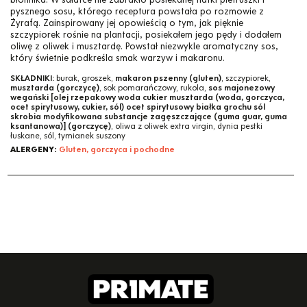
pysznego sosu, którego receptura powstała po rozmowie z
Żyrafą. Zainspirowany jej opowieścią o tym, jak pięknie
szczypiorek rośnie na plantacji, posiekałem jego pędy i dodałem
oliwę z oliwek i musztardę. Powstał niezwykle aromatyczny sos,
który świetnie podkreśla smak warzyw i makaronu.
SKŁADNIKI:
burak, groszek,
makaron pszenny (gluten)
, szczypiorek,
musztarda (gorczycę)
, sok pomarańczowy, rukola,
sos majonezowy
wegański [olej rzepakowy woda cukier musztarda (woda, gorczyca,
ocet spirytusowy, cukier, sól) ocet spirytusowy białka grochu sól
skrobia modyfikowana substancje zagęszczające (guma guar, guma
ksantanowa)] (gorczycę)
, oliwa z oliwek extra virgin, dynia pestki
łuskane, sól, tymianek suszony
ALERGENY:
Gluten, gorczyca i pochodne