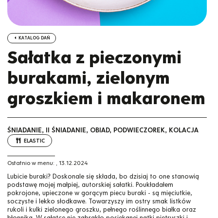
KATALOG DAŃ
Sałatka z pieczonymi
burakami, zielonym
groszkiem i makaronem
ŚNIADANIE, II ŚNIADANIE, OBIAD, PODWIECZOREK, KOLACJA
ELASTIC
Ostatnio w menu:
,
13.12.2024
Lubicie buraki? Doskonale się składa, bo dzisiaj to one stanowią
podstawę mojej małpiej, autorskiej sałatki. Poukładałem
pokrojone, upieczone w gorącym piecu buraki - są mięciutkie,
soczyste i lekko słodkawe. Towarzyszy im ostry smak listków
rukoli i kulki zielonego groszku, pełnego roślinnego białka oraz
błonnika. W sałatce nie zabrakło posiekanej natki pietruszki i