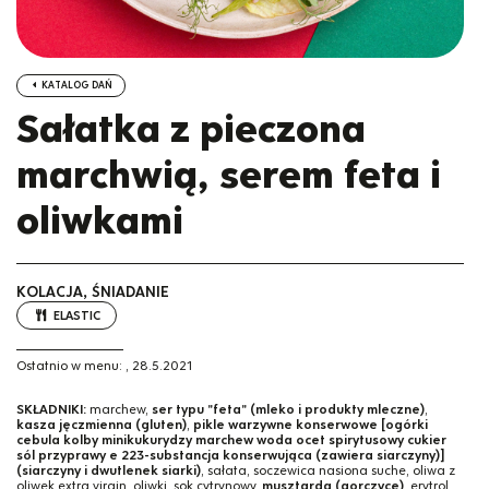
KATALOG DAŃ
Sałatka z pieczona
marchwią, serem feta i
oliwkami
KOLACJA, ŚNIADANIE
ELASTIC
Ostatnio w menu:
,
28.5.2021
SKŁADNIKI:
marchew,
ser typu "feta" (mleko i produkty mleczne)
,
kasza jęczmienna (gluten)
,
pikle warzywne konserwowe [ogórki
cebula kolby minikukurydzy marchew woda ocet spirytusowy cukier
sól przyprawy e 223-substancja konserwująca (zawiera siarczyny)]
(siarczyny i dwutlenek siarki)
, sałata, soczewica nasiona suche, oliwa z
oliwek extra virgin, oliwki, sok cytrynowy,
musztarda (gorczycę)
, erytrol,