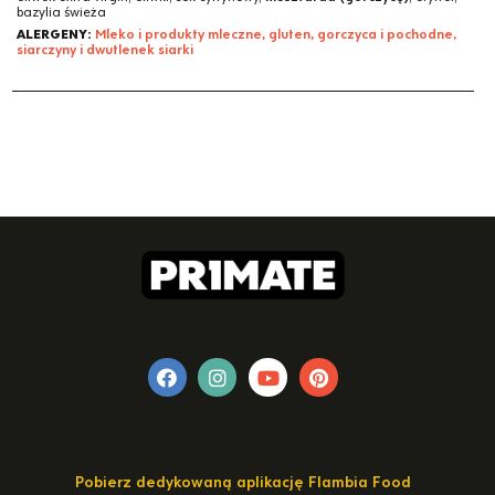
bazylia świeża
ALERGENY:
Mleko i produkty mleczne, gluten, gorczyca i pochodne,
siarczyny i dwutlenek siarki
Pobierz dedykowaną aplikację Flambia Food