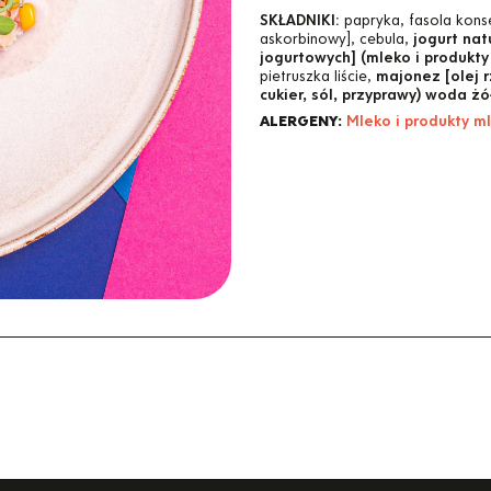
SKŁADNIKI:
papryka, fasola kons
askorbinowy], cebula,
jogurt nat
jogurtowych] (mleko i produkty
pietruszka liście,
majonez [olej 
cukier, sól, przyprawy) woda żół
ALERGENY:
Mleko i produkty ml