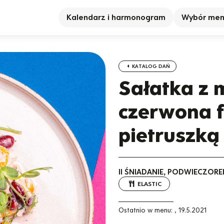
Kalendarz i harmonogram
Wybór me
KATALOG DAŃ
Sałatka z
czerwona f
pietruszką
II ŚNIADANIE, PODWIECZORE
ELASTIC
Ostatnio w menu:
,
19.5.2021