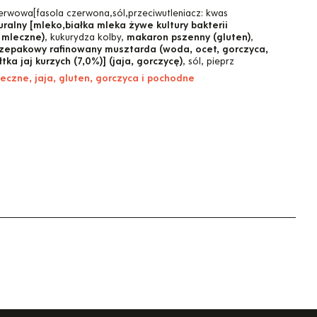
erwowa[fasola czerwona,sól,przeciwutleniacz: kwas
uralny [mleko,białka mleka żywe kultury bakterii
 mleczne)
, kukurydza kolby,
makaron pszenny (gluten)
,
rzepakowy rafinowany musztarda (woda, ocet, gorczyca,
tka jaj kurzych (7,0%)] (jaja, gorczycę)
, sól, pieprz
eczne, jaja, gluten, gorczyca i pochodne