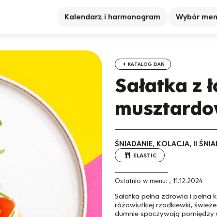
Kalendarz i harmonogram
Wybór me
KATALOG DAŃ
Sałatka z 
musztardo
ŚNIADANIE, KOLACJA, II ŚN
ELASTIC
Ostatnio w menu:
,
11.12.2024
Sałatka pełna zdrowia i pełna 
różowiutkiej rzodkiewki, świe
dumnie spoczywają pomiędzy u