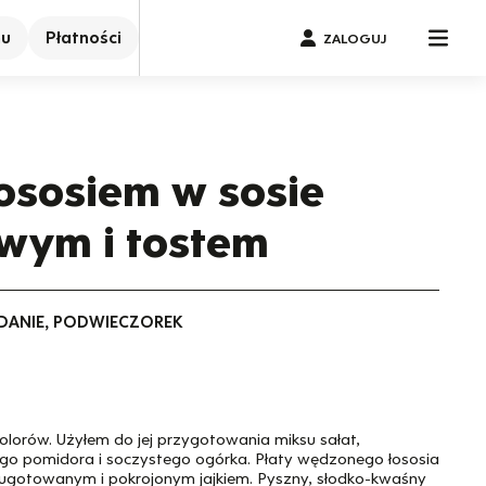
nu
Płatności
ZALOGUJ
łososiem w sosie
wym i tostem
IADANIE, PODWIECZOREK
kolorów. Użyłem do jej przygotowania miksu sałat,
żego pomidora i soczystego ogórka. Płaty wędzonego łososia
gotowanym i pokrojonym jajkiem. Pyszny, słodko-kwaśny