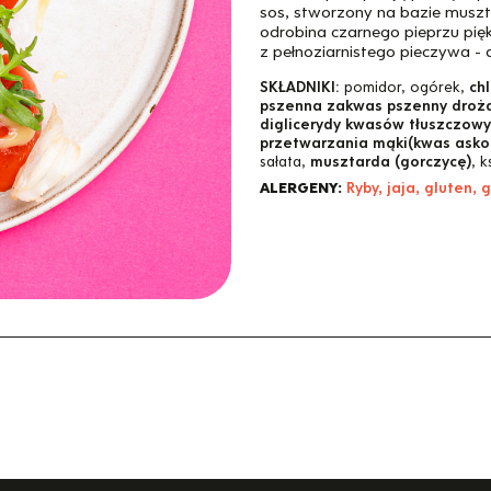
sos, stworzony na bazie musztar
odrobina czarnego pieprzu piękn
z pełnoziarnistego pieczywa - 
SKŁADNIKI:
pomidor, ogórek,
ch
pszenna zakwas pszenny drożdż
diglicerydy kwasów tłuszczowy
przetwarzania mąki(kwas askor
sałata,
musztarda (gorczycę)
, k
ALERGENY:
Ryby, jaja, gluten,