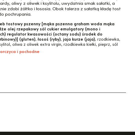
dy, oliwy z oliwek i ksylitolu, uwydatnia smak sałatki, a
ie zdobi żółtko i łososia. Obok talerza z sałatką kładę tost
do pochrupania.
leb tostowy pszenny [mąka pszenna graham woda mąka
e olej rzepakowy sól cukier emulgatory (mono i
ch) regulator kwasowości (octany sodu) środek do
binowy)] (gluten)
,
łosoś (ryby)
,
jaja kurze (jaja)
, rzodkiewka,
sylitol, oliwa z oliwek extra virgin, rzodkiewka kiełki, pieprz, sól
 gorczyca i pochodne