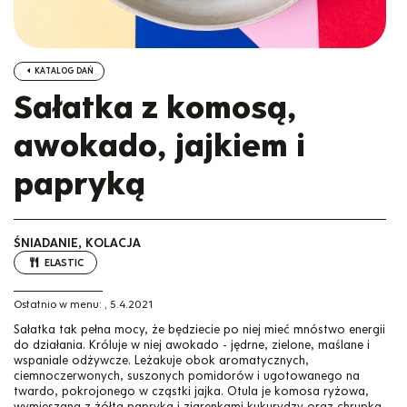
KATALOG DAŃ
Sałatka z komosą,
awokado, jajkiem i
papryką
ŚNIADANIE, KOLACJA
ELASTIC
Ostatnio w menu:
,
5.4.2021
Sałatka tak pełna mocy, że będziecie po niej mieć mnóstwo energii
do działania. Króluje w niej awokado - jędrne, zielone, maślane i
wspaniale odżywcze. Leżakuje obok aromatycznych,
ciemnoczerwonych, suszonych pomidorów i ugotowanego na
twardo, pokrojonego w cząstki jajka. Otula je komosa ryżowa,
wymieszana z żółtą papryką i ziarenkami kukurydzy oraz chrupką