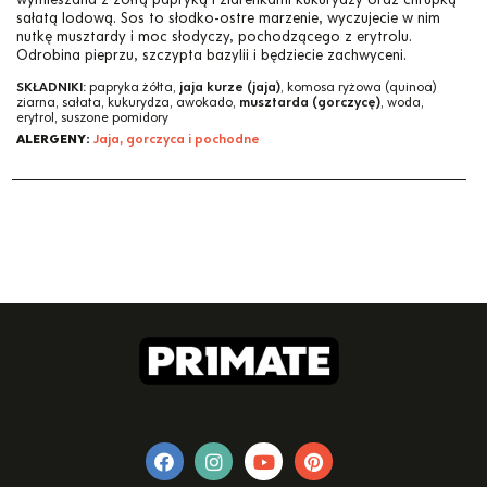
sałatą lodową. Sos to słodko-ostre marzenie, wyczujecie w nim
nutkę musztardy i moc słodyczy, pochodzącego z erytrolu.
Odrobina pieprzu, szczypta bazylii i będziecie zachwyceni.
SKŁADNIKI:
papryka żółta,
jaja kurze (jaja)
, komosa ryżowa (quinoa)
ziarna, sałata, kukurydza, awokado,
musztarda (gorczycę)
, woda,
erytrol, suszone pomidory
ALERGENY:
Jaja, gorczyca i pochodne