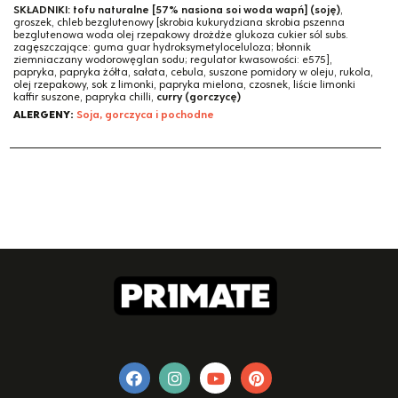
SKŁADNIKI:
tofu naturalne [57% nasiona soi woda wapń] (soję)
,
groszek, chleb bezglutenowy [skrobia kukurydziana skrobia pszenna
bezglutenowa woda olej rzepakowy drożdże glukoza cukier sól subs.
zagęszczające: guma guar hydroksymetyloceluloza; błonnik
ziemniaczany wodorowęglan sodu; regulator kwasowości: e575],
papryka, papryka żółta, sałata, cebula, suszone pomidory w oleju, rukola,
olej rzepakowy, sok z limonki, papryka mielona, czosnek, liście limonki
kaffir suszone, papryka chilli,
curry (gorczycę)
ALERGENY:
Soja, gorczyca i pochodne