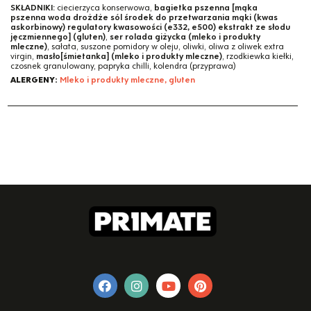
SKŁADNIKI:
ciecierzyca konserwowa,
bagietka pszenna [mąka
pszenna woda drożdże sól środek do przetwarzania mąki (kwas
askorbinowy) regulatory kwasowości (e332, e500) ekstrakt ze słodu
jęczmiennego] (gluten)
,
ser rolada giżycka (mleko i produkty
mleczne)
, sałata, suszone pomidory w oleju, oliwki, oliwa z oliwek extra
virgin,
masło[śmietanka] (mleko i produkty mleczne)
, rzodkiewka kiełki,
czosnek granulowany, papryka chilli, kolendra (przyprawa)
ALERGENY:
Mleko i produkty mleczne, gluten