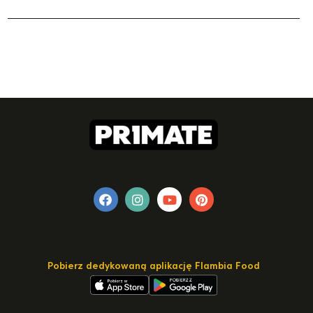
Pobierz dedykowaną aplikację Flambia Food