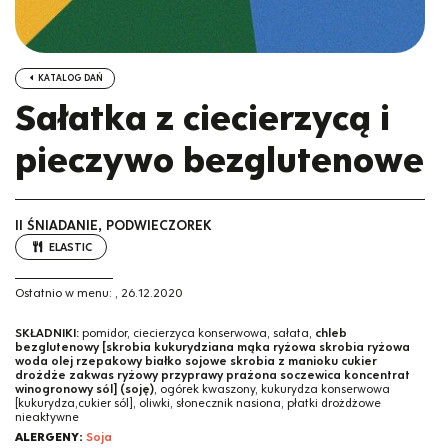
KATALOG DAŃ
Sałatka z ciecierzycą i
pieczywo bezglutenowe
II ŚNIADANIE, PODWIECZOREK
ELASTIC
Ostatnio w menu:
,
26.12.2020
SKŁADNIKI:
pomidor, ciecierzyca konserwowa, sałata,
chleb
bezglutenowy [skrobia kukurydziana mąka ryżowa skrobia ryżowa
woda olej rzepakowy białko sojowe skrobia z manioku cukier
drożdże zakwas ryżowy przyprawy prażona soczewica koncentrat
winogronowy sól] (soję)
, ogórek kwaszony, kukurydza konserwowa
[kukurydza,cukier sól], oliwki, słonecznik nasiona, płatki drożdżowe
nieaktywne
ALERGENY:
Soja