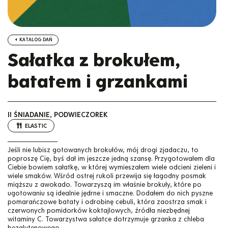
KATALOG DAŃ
Sałatka z brokułem,
batatem i grzankami
II ŚNIADANIE, PODWIECZOREK
ELASTIC
Jeśli nie lubisz gotowanych brokułów, mój drogi zjadaczu, to
poproszę Cię, byś dał im jeszcze jedną szansę. Przygotowałem dla
Ciebie bowiem sałatkę, w której wymieszałem wiele odcieni zieleni i
wiele smaków. Wśród ostrej rukoli przewija się łagodny posmak
miąższu z awokado. Towarzyszą im właśnie brokuły, które po
ugotowaniu są idealnie jędrne i smaczne. Dodałem do nich pyszne
pomarańczowe bataty i odrobinę cebuli, która zaostrza smak i
czerwonych pomidorków koktajlowych, źródła niezbędnej
witaminy C. Towarzystwa sałatce dotrzymuje grzanka z chleba
bezglutenowego.