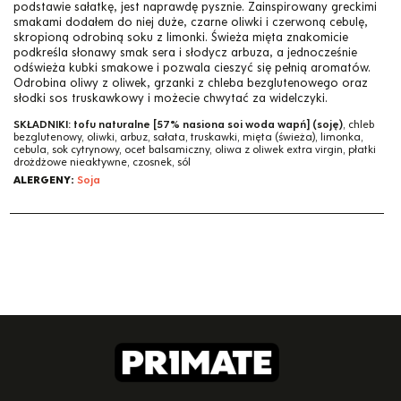
podstawie sałatkę, jest naprawdę pysznie. Zainspirowany greckimi
smakami dodałem do niej duże, czarne oliwki i czerwoną cebulę,
skropioną odrobiną soku z limonki. Świeża mięta znakomicie
podkreśla słonawy smak sera i słodycz arbuza, a jednocześnie
odświeża kubki smakowe i pozwala cieszyć się pełnią aromatów.
Odrobina oliwy z oliwek, grzanki z chleba bezglutenowego oraz
słodki sos truskawkowy i możecie chwytać za widelczyki.
SKŁADNIKI:
tofu naturalne [57% nasiona soi woda wapń] (soję)
, chleb
bezglutenowy, oliwki, arbuz, sałata, truskawki, mięta (świeża), limonka,
cebula, sok cytrynowy, ocet balsamiczny, oliwa z oliwek extra virgin, płatki
drożdżowe nieaktywne, czosnek, sól
ALERGENY:
Soja