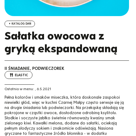
KATALOG DAŃ
Sałatka owocowa z
gryką ekspandowaną
II ŚNIADANIE, PODWIECZOREK
ELASTIC
Ostatnio w menu:
,
6.5.2021
Pełna kolorów i smaków miseczka, która doskonale zaspokoi
niewielki głód, więc w kuchni Czarnej Małpy często serwuje się ją
na drugie śniadania lub podwieczorki. Na przekąskę składają się
pokrojone w cząstki owoce, dosłodzone odrobiną ksylitolu.
Słodkie i soczyste jabłko świetnie równoważy kwaśny smak
zielonego kiwi. Kawałki melona, dodane do sałatki, ociekają
pełnym słodyczy sokiem i znakomicie odświeżają. Nasiona
gryczane to fantastyczne źródło błonnika - w dodatku