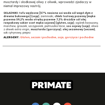
musztardy i słodkawej oliwy z oliwek, wprowadzi zjadaczy w
niemal imprezowy nastrój.
SKŁADNIKI:
tofu wędzone [57% nasiona soi woda sól wapń dym z
drewna bukowego] (soję)
, ziemniaki,
chleb tostowy pszenny [mąka
pszenna 59,2% woda otręby pszenne 7,3% drożdże sól olej
rzepakowy cukier ocet mąka sojowa] (gluten, soję)
, ogórek kwaszony,
marchew, groszek, szczypiorek, pietruszka liście,
sos sojowy (soję)
, oliwa
z oliwek extra virgin,
musztarda (gorczycę)
,
olej sezamowy (sezam)
,
sok cytrynowy, pieprz
ALERGENY:
Gluten, sezam i pochodne, soja, gorczyca i pochodne