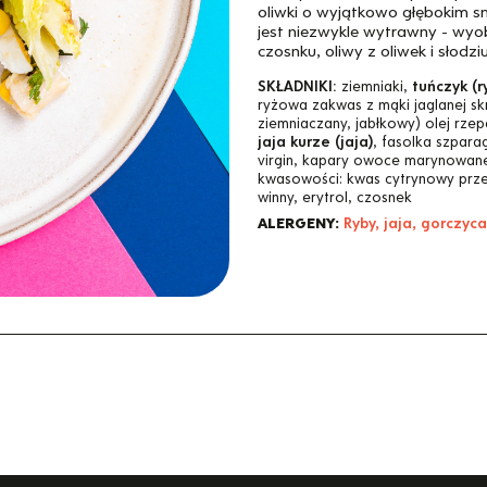
oliwki o wyjątkowo głębokim sm
jest niezwykle wytrawny - wyo
czosnku, oliwy z oliwek i słodzi
SKŁADNIKI:
ziemniaki,
tuńczyk (r
ryżowa zakwas z mąki jaglanej sk
ziemniaczany, jabłkowy) olej rzep
jaja kurze (jaja)
, fasolka szpara
virgin, kapary owoce marynowane
kwasowości: kwas cytrynowy prze
winny, erytrol, czosnek
ALERGENY:
Ryby, jaja, gorczyc