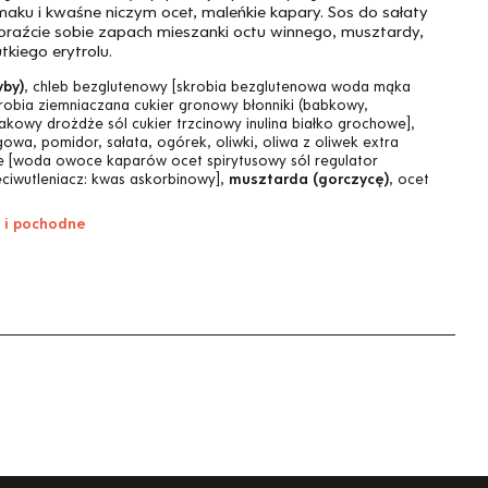
aku i kwaśne niczym ocet, maleńkie kapary. Sos do sałaty
braźcie sobie zapach mieszanki octu winnego, musztardy,
utkiego erytrolu.
yby)
, chleb bezglutenowy [skrobia bezglutenowa woda mąka
robia ziemniaczana cukier gronowy błonniki (babkowy,
akowy drożdże sól cukier trzcinowy inulina białko grochowe],
gowa, pomidor, sałata, ogórek, oliwki, oliwa z oliwek extra
 [woda owoce kaparów ocet spirytusowy sól regulator
ciwutleniacz: kwas askorbinowy],
musztarda (gorczycę)
, ocet
a i pochodne