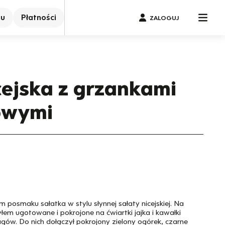
nu
Płatności
ZALOGUJ
cejska z grzankami
owymi
 posmaku sałatka w stylu słynnej sałaty nicejskiej. Na
żyłem ugotowane i pokrojone na ćwiartki jajka i kawałki
gów. Do nich dołączył pokrojony zielony ogórek, czarne