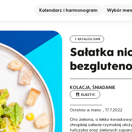
Kalendarz i harmonogram
Wybór me
KATALOG DAŃ
Sałatka ni
bezgluten
KOLACJA, ŚNIADANIE
ELASTIC
Ostatnio w menu:
,
17.7.2022
Oto zielona, o lekko kwaskowym
chrupkiej sałacie rzymskiej uło
tuńczyka oraz zielonych szpara