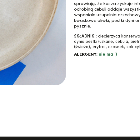
sprawiają, że kasza zyskuje i
odrobiną cebuli oddaje wszystk
wspaniale uzupełnia orzechowy 
kwaskowe oliwki, pestki dyni or
pysznie.
SKŁADNIKI:
ciecierzyca konserwo
dynia pestki łuskane, cebula, pietr
(świeża), erytrol, czosnek, sok c
ALERGENY:
nie ma :)