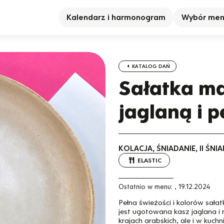
Kalendarz i harmonogram
Wybór me
KATALOG DAŃ
Sałatka m
jaglaną i 
KOLACJA, ŚNIADANIE, II ŚN
ELASTIC
Ostatnio w menu:
,
19.12.2024
Pełna świeżości i kolorów sała
jest ugotowana kasz jaglana i 
krajach arabskich, ale i w kuc