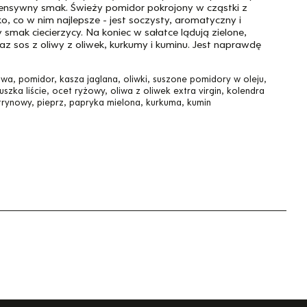
ntensywny smak. Świeży pomidor pokrojony w cząstki z
o, co w nim najlepsze - jest soczysty, aromatyczny i
smak ciecierzycy. Na koniec w sałatce lądują zielone,
az sos z oliwy z oliwek, kurkumy i kuminu. Jest naprawdę
wa, pomidor, kasza jaglana, oliwki, suszone pomidory w oleju,
uszka liście, ocet ryżowy, oliwa z oliwek extra virgin, kolendra
ytrynowy, pieprz, papryka mielona, kurkuma, kumin