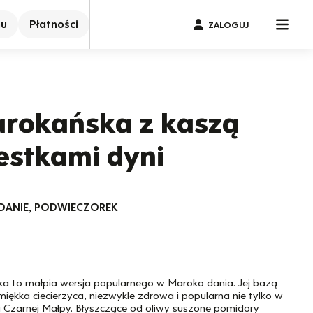
nu
Płatności
ZALOGUJ
arokańska z kaszą
pestkami dyni
IADANIE, PODWIECZOREK
tka to małpia wersja popularnego w Maroko dania. Jej bazą
miękka ciecierzyca, niezwykle zdrowa i popularna nie tylko w
hni Czarnej Małpy. Błyszczące od oliwy suszone pomidory