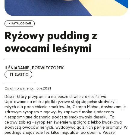
KATALOG DAŃ
Ryżowy pudding z
owocami leśnymi
II ŚNIADANIE, PODWIECZOREK
ELASTIC
Ostatnio w menu:
,
8.4.2021
Deser, który przypomina najlepsze chwile z dzieciństwa.
Ugotowane na mleku płatki ryżowe stają się pełne słodyczy i
miłych dla podniebienia smaków. Ja, Czarna Małpa, dosładzam je
zdrowym syropem z agawy, by zapewnić moim zjadaczom
niezapomniane doznania podczas smakowania deserku. To
celowy zabieg - syrop ten świetnie współgra z lekko kwaskową
słodyczą owoców leśnych, wydobywając z nich pełnię aromatu. W
puddingu znajdziecie też kilka migdałów, bo dbam o Wasze