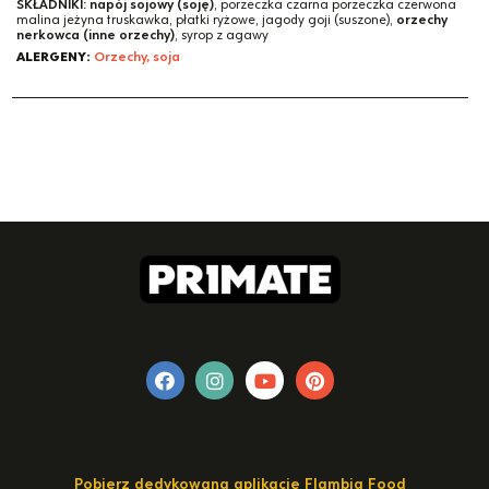
SKŁADNIKI:
napój sojowy (soję)
, porzeczka czarna porzeczka czerwona
malina jeżyna truskawka, płatki ryżowe, jagody goji (suszone),
orzechy
nerkowca (inne orzechy)
, syrop z agawy
ALERGENY:
Orzechy, soja
Pobierz dedykowaną aplikację Flambia Food