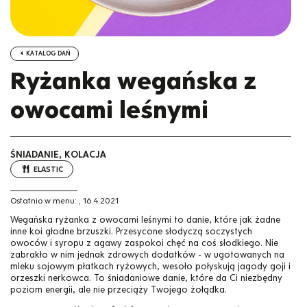
KATALOG DAŃ
Ryżanka wegańska z
owocami leśnymi
ŚNIADANIE, KOLACJA
ELASTIC
Ostatnio w menu:
,
16.4.2021
Wegańska ryżanka z owocami leśnymi to danie, które jak żadne
inne koi głodne brzuszki. Przesycone słodyczą soczystych
owoców i syropu z agawy zaspokoi chęć na coś słodkiego. Nie
zabrakło w nim jednak zdrowych dodatków - w ugotowanych na
mleku sojowym płatkach ryżowych, wesoło połyskują jagody goji i
orzeszki nerkowca. To śniadaniowe danie, które da Ci niezbędny
poziom energii, ale nie przeciąży Twojego żołądka.