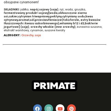
obsypane cynamonem!
SKŁADNIKI:
jabłko,
napój sojowy (soję)
, ryż, woda, gruszka,
fermentowany produkt sojowy[woda,obłuszczone ziarno
soi,cukier,cytrynian triwapniowy,pektyny,cytryniany sodu,kwas
cytrynowy,aromat,sól,przeciwutleniacze(tokoferole, estry kwasów
tłuszczowych i kwasu askorbinowego),witaminy b12 i d2,bakterie
jogurtowe] (soję)
,
orzechy włoskie (inne orzechy)
, żurawina suszona,
ekstrakt waniliowy, cynamon, suszone kwiaty
ALERGENY:
Orzechy, soja