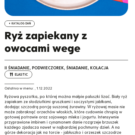
KATALOG DAŃ
Ryż zapiekany z
owocami wege
II ŚNIADANIE, PODWIECZOREK, ŚNIADANIE, KOLACJA
ELASTIC
Ostatnio w menu:
,
1.12.2022
Ryżowa pyszotka, po której można małpie paluszki lizać. Biały ryż
zapiekam ze słodziutkimi gruszkami i soczystymi jabłkami,
dodając szczodrą porcję suszonej żurawiny. W ryżowej masie nie
może zabraknąć orzechów włoskich, które cudownie chrupią w
gotowej potrawie oraz sojowego mleka i jogurtu. Intensywnie
przyprawione imbirem i cynamonem danie rozgrzeje brzuszek
każdego zjadacza nawet w najbardziej pochmurny dzień. A na
górze dekoracja jak na torcie - jabłuszko i orzeszek szczodrze