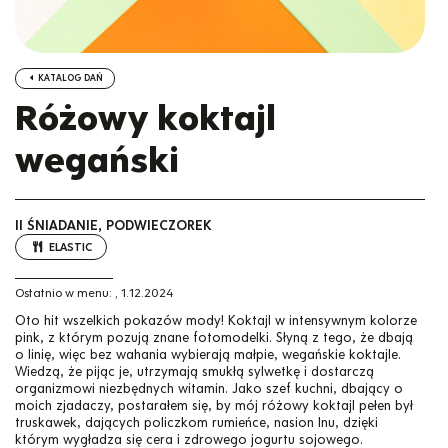
KATALOG DAŃ
Różowy koktajl
wegański
II ŚNIADANIE, PODWIECZOREK
ELASTIC
Ostatnio w menu:
,
1.12.2024
Oto hit wszelkich pokazów mody! Koktajl w intensywnym kolorze
pink, z którym pozują znane fotomodelki. Słyną z tego, że dbają
o linię, więc bez wahania wybierają małpie, wegańskie koktajle.
Wiedzą, że pijąc je, utrzymają smukłą sylwetkę i dostarczą
organizmowi niezbędnych witamin. Jako szef kuchni, dbający o
moich zjadaczy, postarałem się, by mój różowy koktajl pełen był
truskawek, dających policzkom rumieńce, nasion lnu, dzięki
którym wygładza się cera i zdrowego jogurtu sojowego.