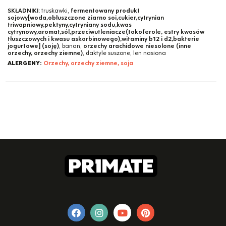
SKŁADNIKI:
truskawki,
fermentowany produkt
sojowy[woda,obłuszczone ziarno soi,cukier,cytrynian
triwapniowy,pektyny,cytryniany sodu,kwas
cytrynowy,aromat,sól,przeciwutleniacze(tokoferole, estry kwasów
tłuszczowych i kwasu askorbinowego),witaminy b12 i d2,bakterie
jogurtowe] (soję)
, banan,
orzechy arachidowe niesolone (inne
orzechy, orzechy ziemne)
, daktyle suszone, len nasiona
ALERGENY:
Orzechy, orzechy ziemne, soja