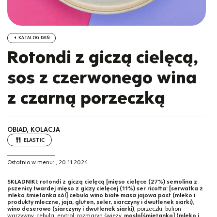
KATALOG DAŃ
Rotondi z giczą cielęcą,
sos z czerwonego wina
z czarną porzeczką
OBIAD, KOLACJA
ELASTIC
Ostatnio w menu:
,
20.11.2024
SKŁADNIKI:
rotondi z giczą cielęcą [mięso cielęce (27%) semolina z
pszenicy twardej mięso z giczy cielęcej (11%) ser ricotta: [serwatka z
mleka śmietanka sól] cebula wino białe masa jajowa past (mleko i
produkty mleczne, jaja, gluten, seler, siarczyny i dwutlenek siarki)
,
wino deserowe (siarczyny i dwutlenek siarki)
, porzeczki, bulion
warzywny, cebula, erytrol, rozmaryn świeży,
masło[śmietanka] (mleko i