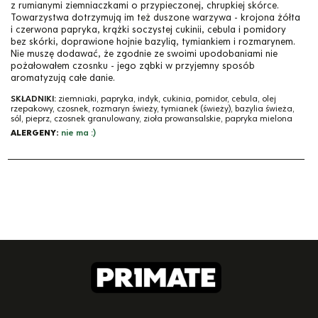
z rumianymi ziemniaczkami o przypieczonej, chrupkiej skórce.
Towarzystwa dotrzymują im też duszone warzywa - krojona żółta
i czerwona papryka, krążki soczystej cukinii, cebula i pomidory
bez skórki, doprawione hojnie bazylią, tymiankiem i rozmarynem.
Nie muszę dodawać, że zgodnie ze swoimi upodobaniami nie
pożałowałem czosnku - jego ząbki w przyjemny sposób
aromatyzują całe danie.
SKŁADNIKI:
ziemniaki, papryka, indyk, cukinia, pomidor, cebula, olej
rzepakowy, czosnek, rozmaryn świeży, tymianek (świeży), bazylia świeża,
sól, pieprz, czosnek granulowany, zioła prowansalskie, papryka mielona
ALERGENY:
nie ma :)