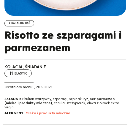
KATALOG DAŃ
Risotto ze szparagami i
parmezanem
KOLACJA, ŚNIADANIE
ELASTIC
Ostatnio w menu:
,
20.5.2021
SKŁADNIKI:
bulion warzywny, szparagi, szpinak, ryż,
ser parmezan
(mleko i produkty mleczne)
, cebula, szczypiorek, oliwa z oliwek extra
virgin
ALERGENY:
Mleko i produkty mleczne