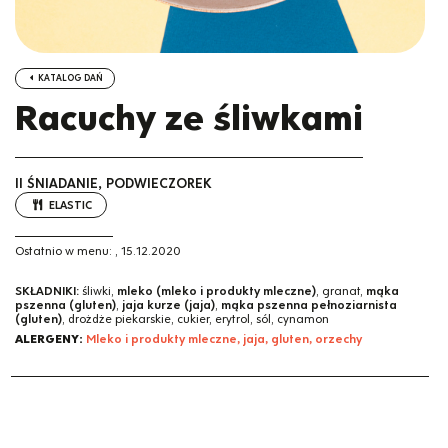
KATALOG DAŃ
Racuchy ze śliwkami
II ŚNIADANIE, PODWIECZOREK
ELASTIC
Ostatnio w menu:
,
15.12.2020
SKŁADNIKI:
śliwki,
mleko (mleko i produkty mleczne)
, granat,
mąka
pszenna (gluten)
,
jaja kurze (jaja)
,
mąka pszenna pełnoziarnista
(gluten)
, drożdże piekarskie, cukier, erytrol, sól, cynamon
ALERGENY:
Mleko i produkty mleczne, jaja, gluten, orzechy