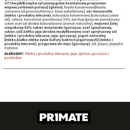
471,kw.jabłkowy,kw.cytrynowy,guma ksantynowa,propionian
wapnia,sorbinian potasu] (gluten)
, fasola konserwowa[fasola
czerwona,sól,przeciwutleniacz: kwas askorbinowy],
ser mozzarella
(mleko i produkty mleczne)
, kukurydza konserwowa [kukurydza,cukier
sól], cebula, koncentrat pomidorowy 30%, ketchup [przecier pomidorowy
cukier ocet sól skrobia kukurydziana aromat naturalny],
majonez [olej
rzepakowy 50% cukier musztarda (gorczyca, ocet spirytusowy,
cukier, sól) żółtko jaja skrobia modyfikowana ocet spirytusowy sól
(mleko i produkty mleczne, jaja, gorczycę)
,
jogurt naturalny
[mleko,białka mleka żywe kultury bakterii jogurtowych] (mleko i
produkty mleczne)
,
przyprawa do mięs (gorczycę)
, sól, pieprz, papryka
mielona
ALERGENY:
Mleko i produkty mleczne, jaja, gluten, gorczyca i
pochodne