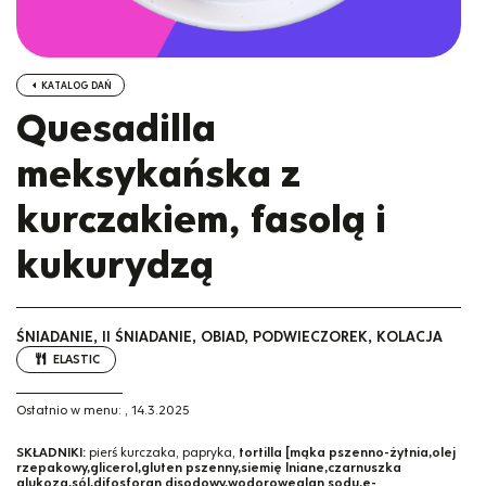
KATALOG DAŃ
Quesadilla
meksykańska z
kurczakiem, fasolą i
kukurydzą
ŚNIADANIE, II ŚNIADANIE, OBIAD, PODWIECZOREK, KOLACJA
ELASTIC
Ostatnio w menu:
,
14.3.2025
SKŁADNIKI:
pierś kurczaka, papryka,
tortilla [mąka pszenno-żytnia,olej
rzepakowy,glicerol,gluten pszenny,siemię lniane,czarnuszka
glukoza,sól,difosforan disodowy,wodorowęglan sodu,e-