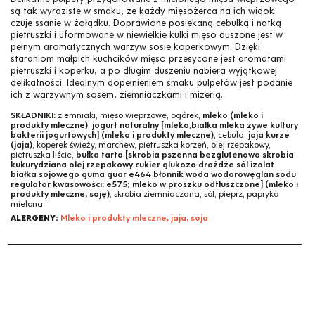
są tak wyraziste w smaku, że każdy mięsożerca na ich widok
czuje ssanie w żołądku. Doprawione posiekaną cebulką i natką
pietruszki i uformowane w niewielkie kulki mięso duszone jest w
pełnym aromatycznych warzyw sosie koperkowym. Dzięki
staraniom małpich kuchcików mięso przesycone jest aromatami
pietruszki i koperku, a po długim duszeniu nabiera wyjątkowej
delikatności. Idealnym dopełnieniem smaku pulpetów jest podanie
ich z warzywnym sosem, ziemniaczkami i mizerią.
SKŁADNIKI:
ziemniaki, mięso wieprzowe, ogórek,
mleko (mleko i
produkty mleczne)
,
jogurt naturalny [mleko,białka mleka żywe kultury
bakterii jogurtowych] (mleko i produkty mleczne)
, cebula,
jaja kurze
(jaja)
, koperek świeży, marchew, pietruszka korzeń, olej rzepakowy,
pietruszka liście,
bułka tarta [skrobia pszenna bezglutenowa skrobia
kukurydziana olej rzepakowy cukier glukoza drożdże sól izolat
białka sojowego guma guar e464 błonnik woda wodorowęglan sodu
regulator kwasowości: e575; mleko w proszku odtłuszczone] (mleko i
produkty mleczne, soję)
, skrobia ziemniaczana, sól, pieprz, papryka
mielona
ALERGENY:
Mleko i produkty mleczne, jaja, soja