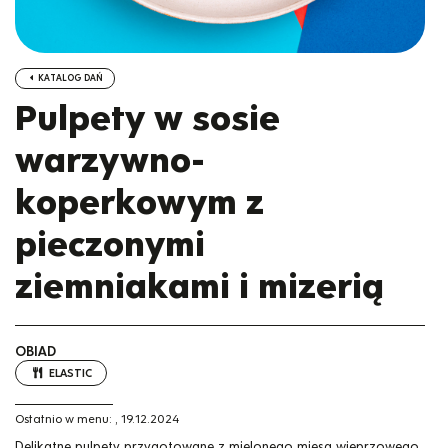
KATALOG DAŃ
Pulpety w sosie
warzywno-
koperkowym z
pieczonymi
ziemniakami i mizerią
OBIAD
ELASTIC
Ostatnio w menu:
,
19.12.2024
Delikatne pulpety przygotowane z mielonego mięsa wieprzowego