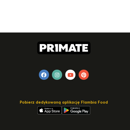
Pobierz dedykowaną aplikację Flambia Food