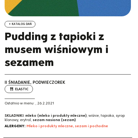
KATALOG DAŃ
Pudding z tapioki z
musem wiśniowym i
sezamem
II ŚNIADANIE, PODWIECZOREK
ELASTIC
Ostatnio w menu:
,
26.2.2021
SKŁADNIKI:
mleko (mleko i produkty mleczne)
, wiśnie, tapioka, syrop
klonowy, erytrol,
sezam nasiona (sezam)
ALERGENY:
Mleko i produkty mleczne, sezam i pochodne