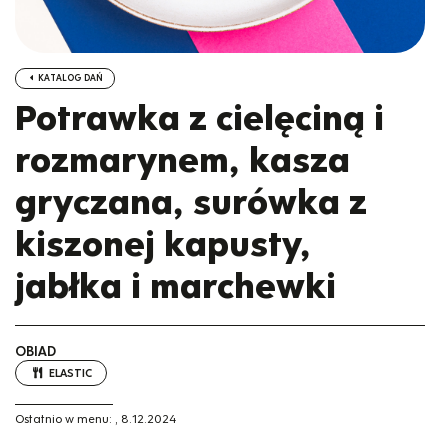
KATALOG DAŃ
Potrawka z cielęciną i
rozmarynem, kasza
gryczana, surówka z
kiszonej kapusty,
jabłka i marchewki
OBIAD
ELASTIC
Ostatnio w menu:
,
8.12.2024