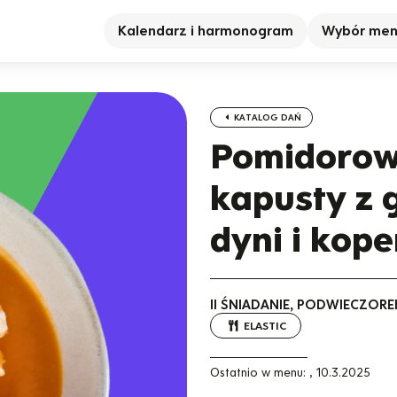
Kalendarz i harmonogram
Wybór me
KATALOG DAŃ
Pomidorowa
kapusty z 
dyni i kop
II ŚNIADANIE, PODWIECZORE
ELASTIC
Ostatnio w menu:
,
10.3.2025