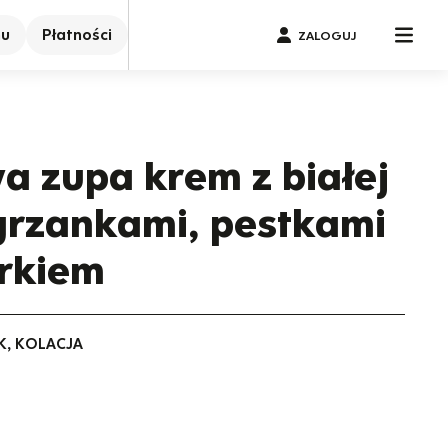
nu
Płatności
ZALOGUJ
 zupa krem z białej
grzankami, pestkami
erkiem
K, KOLACJA