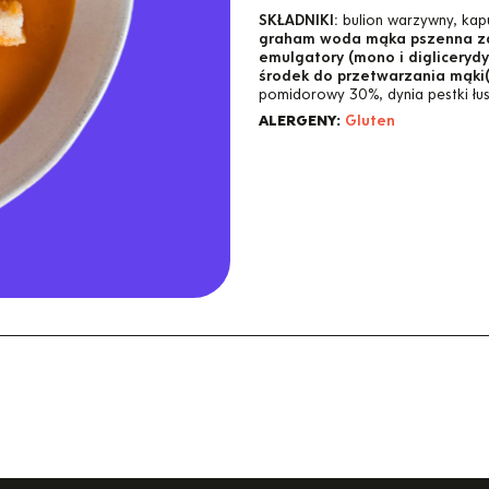
SKŁADNIKI:
bulion warzywny, kap
graham woda mąka pszenna zak
emulgatory (mono i digliceryd
środek do przetwarzania mąki(
pomidorowy 30%, dynia pestki łu
ALERGENY:
Gluten