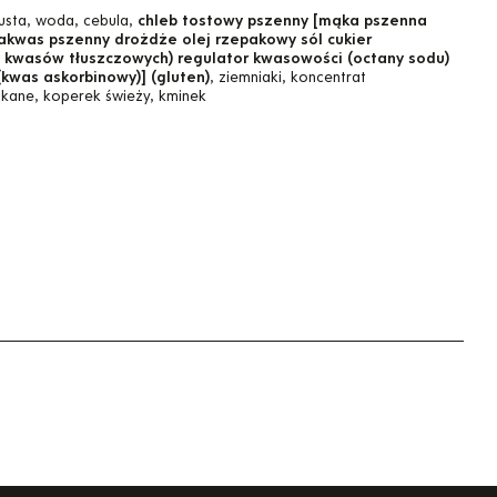
usta, woda, cebula,
chleb tostowy pszenny [mąka pszenna
was pszenny drożdże olej rzepakowy sól cukier
y kwasów tłuszczowych) regulator kwasowości (octany sodu)
kwas askorbinowy)] (gluten)
, ziemniaki, koncentrat
skane, koperek świeży, kminek